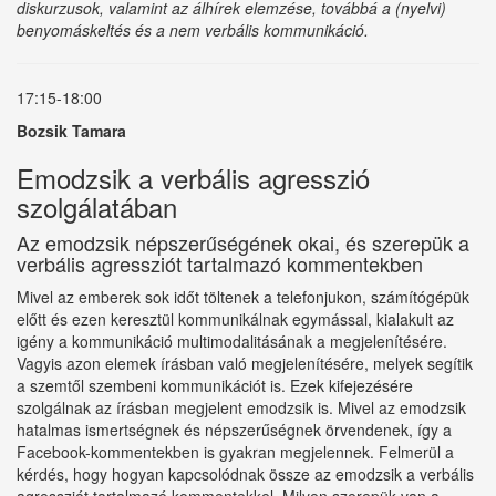
diskurzusok, valamint az álhírek elemzése, továbbá a (nyelvi)
benyomáskeltés és a nem verbális kommunikáció.
17:15-18:00
Bozsik Tamara
Emodzsik a verbális agresszió
szolgálatában
Az emodzsik népszerűségének okai, és szerepük a
verbális agressziót tartalmazó kommentekben
Mivel az emberek sok időt töltenek a telefonjukon, számítógépük
előtt és ezen keresztül kommunikálnak egymással, kialakult az
igény a kommunikáció multimodalitásának a megjelenítésére.
Vagyis azon elemek írásban való megjelenítésére, melyek segítik
a szemtől szembeni kommunikációt is. Ezek kifejezésére
szolgálnak az írásban megjelent emodzsik is. Mivel az emodzsik
hatalmas ismertségnek és népszerűségnek örvendenek, így a
Facebook-kommentekben is gyakran megjelennek. Felmerül a
kérdés, hogy hogyan kapcsolódnak össze az emodzsik a verbális