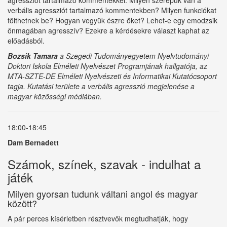
agressziót tartalmazó kommentekkel. Milyen szerepük van a
verbális agressziót tartalmazó kommentekben? Milyen funkciókat
tölthetnek be? Hogyan vegyük észre őket? Lehet-e egy emodzsik
önmagában agresszív? Ezekre a kérdésekre választ kaphat az
előadásból.
Bozsik Tamara
a Szegedi Tudományegyetem Nyelvtudományi
Doktori Iskola Elméleti Nyelvészet Programjának hallgatója, az
MTA-SZTE-DE Elméleti Nyelvészeti és Informatikai Kutatócsoport
tagja. Kutatási területe a verbális agresszió megjelenése a
magyar közösségi médiában.
18:00-18:45
Dam Bernadett
Számok, színek, szavak - indulhat a
játék
Milyen gyorsan tudunk váltani angol és magyar
között?
A pár perces kísérletben résztvevők megtudhatják, hogy