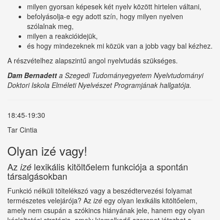
milyen gyorsan képesek két nyelv között hirtelen váltani,
befolyásolja-e egy adott szín, hogy milyen nyelven
szólalnak meg,
milyen a reakcióidejük,
és hogy mindezeknek mi közük van a jobb vagy bal kézhez.
A részvételhez alapszintű angol nyelvtudás szükséges.
Dam Bernadett
a Szegedi Tudományegyetem Nyelvtudományi
Doktori Iskola Elméleti Nyelvészet Programjának hallgatója.
18:45-19:30
Tar Cintia
Olyan izé vagy!
Az
lexikális kitöltőelem funkciója a spontán
izé
társalgásokban
Funkció nélküli töltelékszó vagy a beszédtervezési folyamat
természetes velejárója? Az
izé
egy olyan lexikális kitöltőelem,
amely nem csupán a szókincs hiányának jele, hanem egy olyan