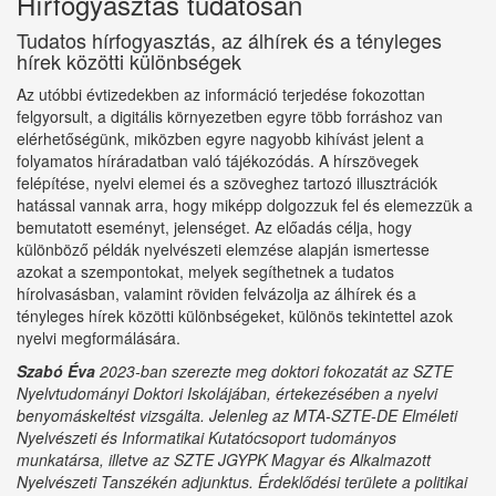
Hírfogyasztás tudatosan
Tudatos hírfogyasztás, az álhírek és a tényleges
hírek közötti különbségek
Az utóbbi évtizedekben az információ terjedése fokozottan
felgyorsult, a digitális környezetben egyre több forráshoz van
elérhetőségünk, miközben egyre nagyobb kihívást jelent a
folyamatos híráradatban való tájékozódás. A hírszövegek
felépítése, nyelvi elemei és a szöveghez tartozó illusztrációk
hatással vannak arra, hogy miképp dolgozzuk fel és elemezzük a
bemutatott eseményt, jelenséget. Az előadás célja, hogy
különböző példák nyelvészeti elemzése alapján ismertesse
azokat a szempontokat, melyek segíthetnek a tudatos
hírolvasásban, valamint röviden felvázolja az álhírek és a
tényleges hírek közötti különbségeket, különös tekintettel azok
nyelvi megformálására.
Szabó Éva
2023-ban szerezte meg doktori fokozatát az SZTE
Nyelvtudományi Doktori Iskolájában, értekezésében a nyelvi
benyomáskeltést vizsgálta. Jelenleg az MTA-SZTE-DE Elméleti
Nyelvészeti és Informatikai Kutatócsoport tudományos
munkatársa, illetve az SZTE JGYPK Magyar és Alkalmazott
Nyelvészeti Tanszékén adjunktus. Érdeklődési területe a politikai