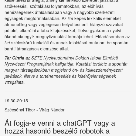
késleltetési stratégia, amely kiemelkedő szerepet játszhat a
szókeresési, szótalálási folyamatokban, az előhívás
nehézségeinek áthidalásában vagy a nagyobb szerkezeti
egységek megformálásában. Az
izé
képes lexikális elemeket
átmenetileg vagy véglegesen helyettesíteni, hiányzó szavakat
pótolni, elkerülni a tabu kifejezéseket, illetve gyakran a nyelvi
ökonómia egyik megnyilvánulási formája lehet. Előadásomban az
izé
széleskörű funkcióit és annak feloldását mutatom be spontán,
baráti társalgások elemzése által.
Tar Cintia
az SZTE Nyelvtudományi Doktori Iskola Elméleti
Nyelvészet Programjának hallgatója. Kutatási területe a spontán
magyar társalgásokban megjelenő ön- és külkezdeményezett
javítások, illetve a történetmesélés és kísérőjelenségeinek
vizsgálata.
19:30-20:15
Szécsényi Tibor - Virág Nándor
Át fogja-e venni a chatGPT vagy a
hozzá hasonló beszélő robotok a