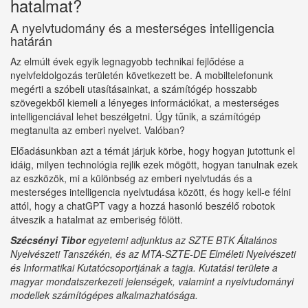
hatalmat?
A nyelvtudomány és a mesterséges intelligencia
határán
Az elmúlt évek egyik legnagyobb technikai fejlődése a
nyelvfeldolgozás területén következett be. A mobiltelefonunk
megérti a szóbeli utasításainkat, a számítógép hosszabb
szövegekből kiemeli a lényeges információkat, a mesterséges
intelligenciával lehet beszélgetni. Úgy tűnik, a számítógép
megtanulta az emberi nyelvet. Valóban?
Előadásunkban azt a témát járjuk körbe, hogy hogyan jutottunk el
idáig, milyen technológia rejlik ezek mögött, hogyan tanulnak ezek
az eszközök, mi a különbség az emberi nyelvtudás és a
mesterséges intelligencia nyelvtudása között, és hogy kell-e félni
attól, hogy a chatGPT vagy a hozzá hasonló beszélő robotok
átveszik a hatalmat az emberiség fölött.
Szécsényi Tibor
egyetemi adjunktus az SZTE BTK Általános
Nyelvészeti Tanszékén, és az MTA-SZTE-DE Elméleti Nyelvészeti
és Informatikai Kutatócsoportjának a tagja. Kutatási területe a
magyar mondatszerkezeti jelenségek, valamint a nyelvtudományi
modellek számítógépes alkalmazhatósága.